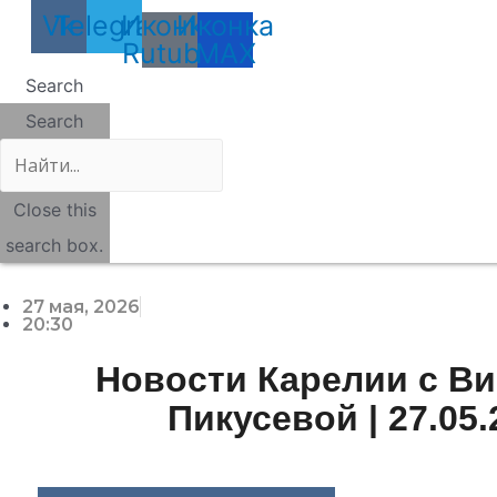
Vk
Telegram
Иконка
Иконка
Rutube
MAX
Search
Search
Close this
search box.
27 мая, 2026
20:30
Новости Карелии с В
Пикусевой | 27.05.