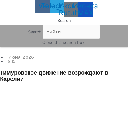
Vk
Telegram
Иконка
Иконка
Rutube
MAX
Search
Search
Close this search box.
1 июня, 2026
16:15
Тимуровское движение возрождают в
Карелии