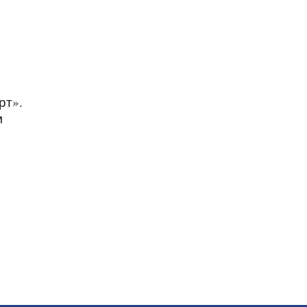
рт».
м