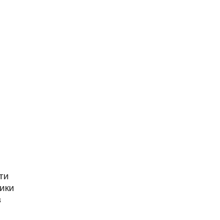
ти
ики
в