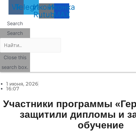
Vk
Telegram
Иконка
Иконка
Rutube
MAX
Search
Search
Close this
search box.
1 июня, 2026
16:07
Участники программы «Ге
защитили дипломы и з
обучение