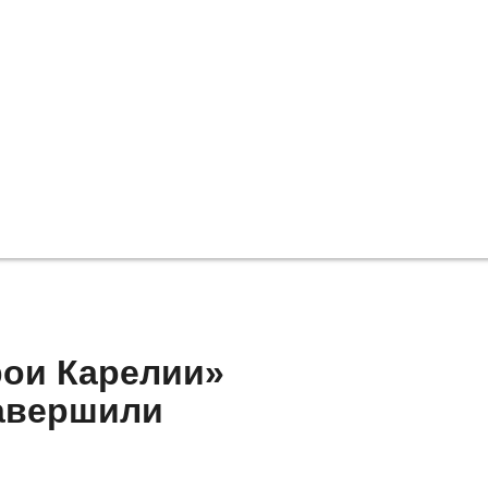
рои Карелии»
авершили