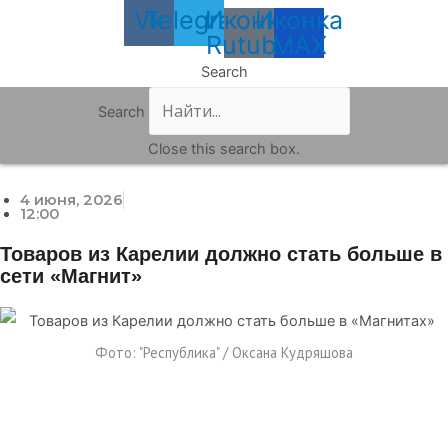
Vk
Telegram
Иконка
Иконка
Rutube
MAX
Search
Search
Close this search box.
4 июня, 2026
12:00
Товаров из Карелии должно стать больше в
сети «Магнит»
Фото: "Республика" / Оксана Кудряшова