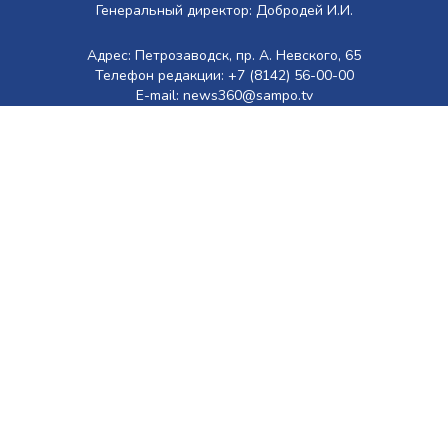
Генеральный директор: Добродей И.И.
Адрес: Петрозаводск, пр. А. Невского, 65
Телефон редакции: +7 (8142) 56-00-00
E-mail: news360@sampo.tv