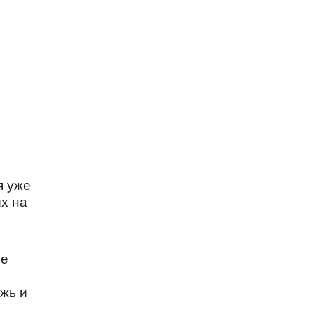
я уже
ых на
ре
жь и