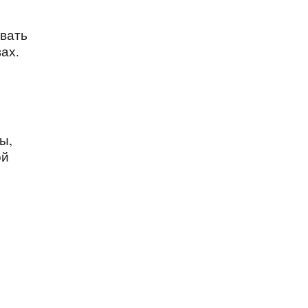
овать
ах.
ы,
ой