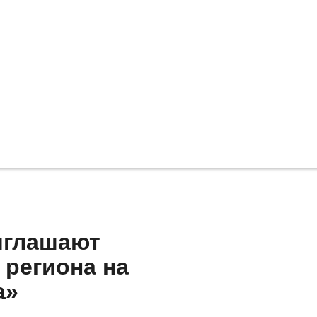
иглашают
 региона на
а»