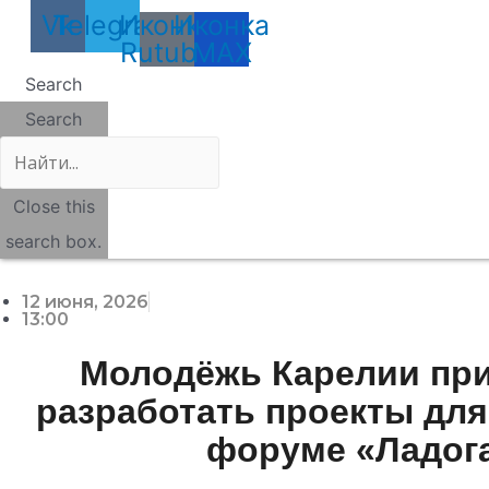
Vk
Telegram
Иконка
Иконка
Rutube
MAX
Search
Search
Close this
search box.
12 июня, 2026
13:00
Молодёжь Карелии пр
разработать проекты для
форуме «Ладог