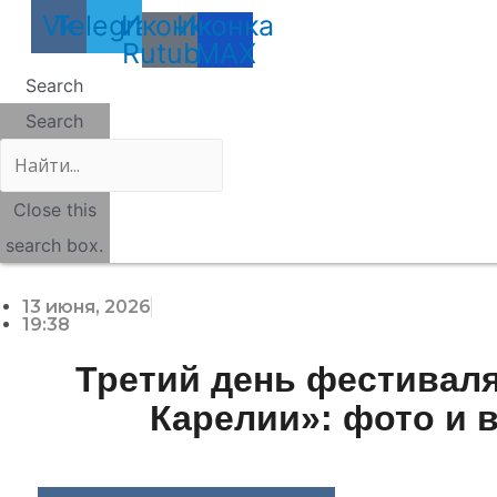
Vk
Telegram
Иконка
Иконка
Rutube
MAX
Search
Search
Close this
search box.
13 июня, 2026
19:38
Третий день фестивал
Карелии»: фото и 