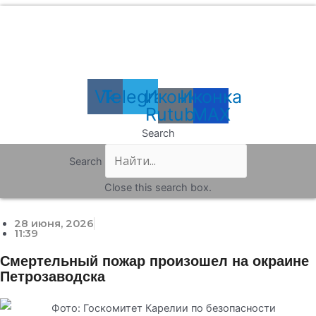
Перейти
к
содержимому
Vk
Telegram
Иконка
Иконка
Rutube
MAX
Search
Search
Close this search box.
28 июня, 2026
11:39
Смертельный пожар произошел на окраине
Петрозаводска