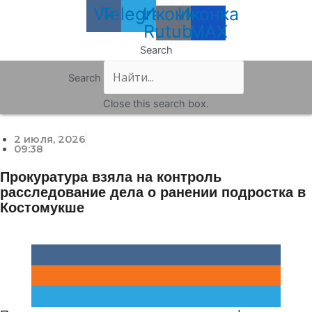
Vk
Telegram
Иконка
Иконка
Rutube
MAX
Search
Search
Close this search box.
2 июля, 2026
09:38
Прокуратура взяла на контроль
расследование дела о ранении подростка в
Костомукше