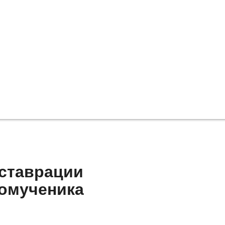
еставрации
омученика