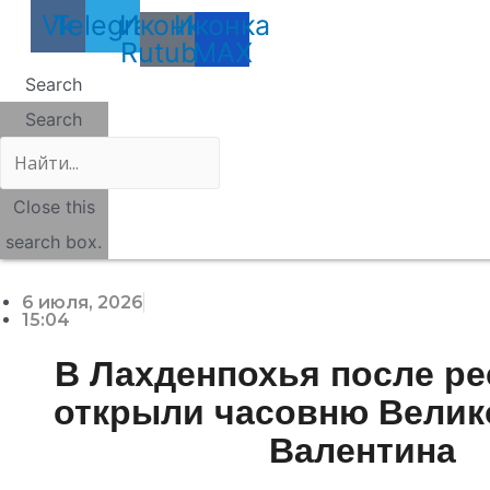
Vk
Telegram
Иконка
Иконка
Rutube
MAX
Search
Search
Close this
search box.
6 июля, 2026
15:04
В Лахденпохья после р
открыли часовню Велик
Валентина