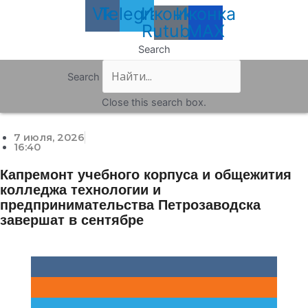
Vk
Telegram
Иконка
Иконка
Rutube
MAX
Search
Search
Close this search box.
7 июля, 2026
16:40
Капремонт учебного корпуса и общежития
колледжа технологии и
предпринимательства Петрозаводска
завершат в сентябре