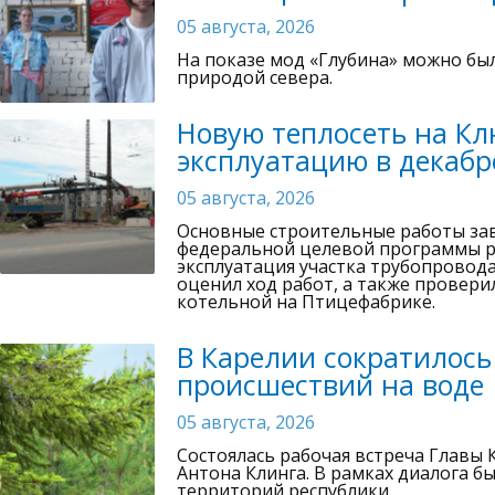
05 августа, 2026
На показе мод «Глубина» можно бы
природой севера.
Новую теплосеть на Кл
эксплуатацию в декабре
05 августа, 2026
Основные строительные работы зав
федеральной целевой программы р
эксплуатация участка трубопровод
оценил ход работ, а также провер
котельной на Птицефабрике.
В Карелии сократилось
происшествий на воде
05 августа, 2026
Состоялась рабочая встреча Главы
Антона Клинга. В рамках диалога б
территорий республики.