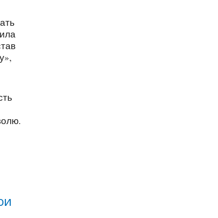
вать
шила
став
у»,
сть
волю.
ои