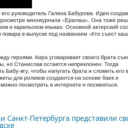
т его руководитель Галина Бабурова. Идея созда
 просмотре киножурнала «Ералаш». Она тоже ре
ом и карельском языках. Основной актерский со
 повара в выпуске под названием «Кто съест каш
жду героями. Кира уговаривает своего брата съе
ды, но Станислав остается непреклонен. Тогда
ь Бабу-ягу, чтобы напугать брата и сломить его 
жеты для роликов создаются на основе баек и
 можно посмотреть в интернете и посмеяться.
и Санкт-Петербурга представили св
дске