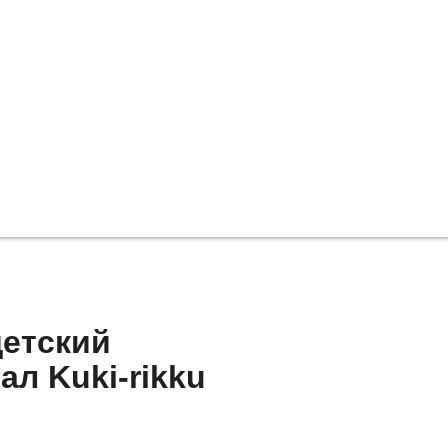
детский
л Kuki-rikku