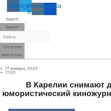
Vk
Telegram
Иконка
Иконка
Rutube
MAX
Search
Search
Close this
search box.
17 января, 2023
17:00
В Карелии снимают 
юмористический киножурна