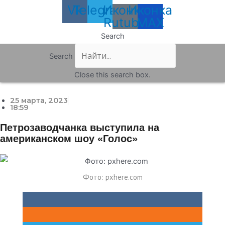
Vk
Telegram
Иконка
Иконка
Rutube
MAX
Search
Search
Close this search box.
25 марта, 2023
18:59
Петрозаводчанка выступила на
американском шоу «Голос»
Фото: pxhere.com