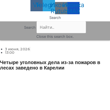
Vk
Telegram
Иконка
Иконка
Rutube
MAX
Search
Search
Close this search box.
3 июня, 2026
13:00
Четыре уголовных дела из-за пожаров в
лесах заведено в Карелии