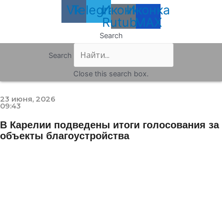
Vk
Telegram
Иконка
Иконка
Rutube
MAX
Search
Search
Close this search box.
23 июня, 2026
09:43
В Карелии подведены итоги голосования за
объекты благоустройства