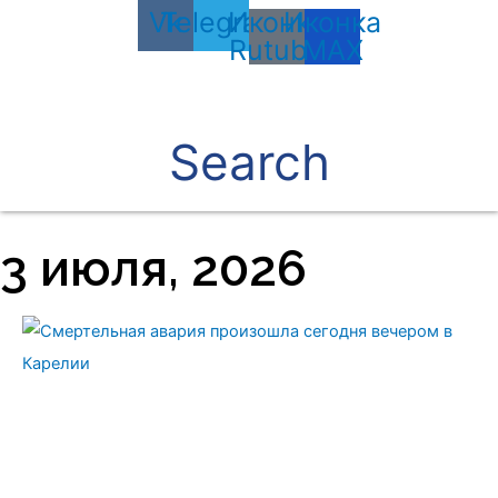
Vk
Telegram
Иконка
Иконка
Rutube
MAX
Search
3 июля, 2026