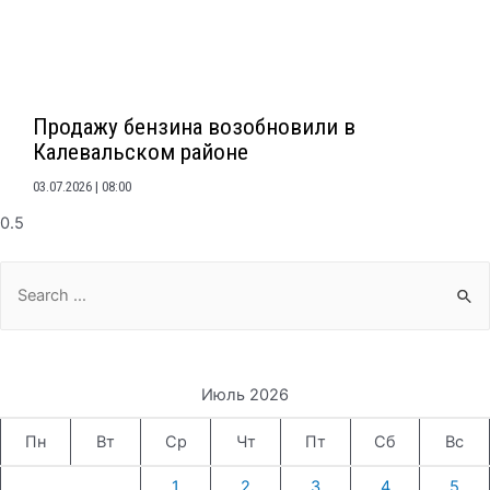
Продажу бензина возобновили в
Калевальском районе
03.07.2026
08:00
Search
for:
Июль 2026
Пн
Вт
Ср
Чт
Пт
Сб
Вс
1
2
3
4
5