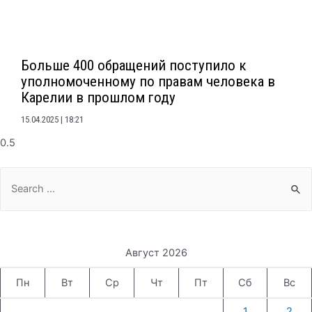
Больше 400 обращений поступило к
уполномоченному по правам человека в
Карелии в прошлом году
15.04.2025
18:21
Search
for:
Август 2026
Пн
Вт
Ср
Чт
Пт
Сб
Вс
1
2