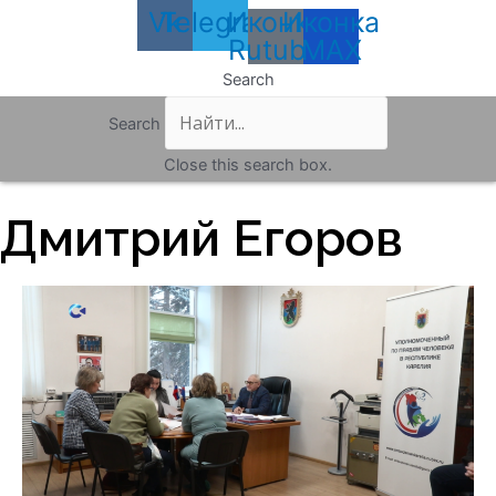
Vk
Telegram
Иконка
Иконка
Rutube
MAX
Search
Search
Close this search box.
Дмитрий Егоров