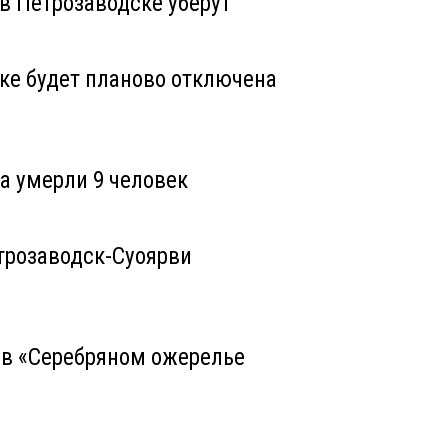
в Петрозаводске уберут
ске будет планово отключена
а умерли 9 человек
трозаводск-Суоярви
в «Серебряном ожерелье