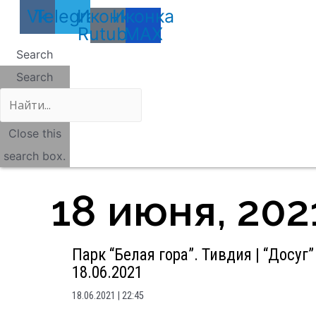
Vk
Telegram
Иконка
Иконка
Rutube
MAX
Search
Search
Close this
search box.
18 июня, 202
Парк “Белая гора”. Тивдия | “Досу
18.06.2021
18.06.2021
22:45