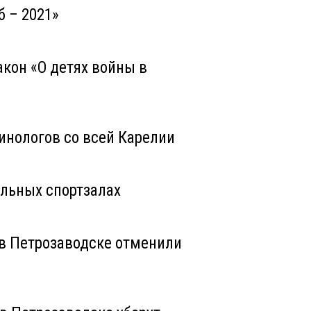
б – 2021»
акон «О детях войны в
нологов со всей Карелии
ольных спортзалах
в Петрозаводске отменили