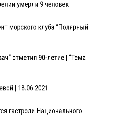
релии умерли 9 человек
ент морского клуба “Полярный
ач” отметил 90-летие | “Тема
вой | 18.06.2021
тся гастроли Национального