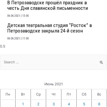
В Петрозаводске прошёл праздник в
честь Дня славянской письменности
06.06.2021
13:00
Детская театральная студия “Росток” в
Петрозаводске закрыла 24-й сезон
06.06.2021
11:00
Search
for:
Июнь 2021
Пн
Вт
Ср
Чт
Пт
Сб
Вс
1
2
3
4
5
6