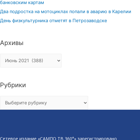
банковским картам
Два подростка на мотоциклах попали в аварию в Карелии
День физкультурника отметят в Петрозаводске
Архивы
Архивы
Рубрики
Рубрики
Сетевое издание «САМПО ТВ 360°» зарегистрировано