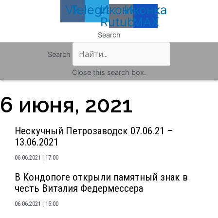
Vk
Telegram
Иконка
Иконка
Rutube
MAX
Search
Search
Close this search box.
6 июня, 2021
Нескучный Петрозаводск 07.06.21 –
13.06.2021
06.06.2021
17:00
В Кондопоге открыли памятный знак в
честь Виталия Федермессера
06.06.2021
15:00