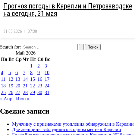
Прогноз погоды в Карелии и Петрозаводске
на сегодня, 31 мая
31.05.2026
07:30
Search for:
Май 2026
Пн
Вт
Ср
Чт
Пт
Сб
Вс
1
2
3
4
5
6
7
8
9
10
11
12
13
14
15
16
17
18
19
20
21
22
23
24
25
26
27
28
29
30
31
« Апр
Июн »
Свежие записи
Мужчину с признаками утопления обнаружили в Карелии
Две женщины заблудились в одном месте в Карелии
Более 5 тысяч доноров сдали кровь в Карелии в 2026 году