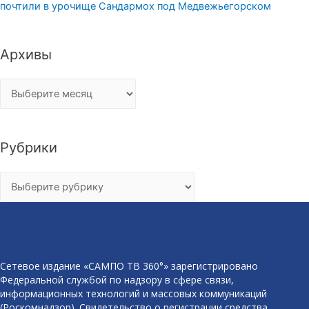
почтили в урочище Сандармох под Медвежьегорском
Архивы
Архивы
Рубрики
Рубрики
Сетевое издание «САМПО ТВ 360°» зарегистрировано
Федеральной службой по надзору в сфере связи,
информационных технологий и массовых коммуникаций
(Роскомнадзор). Свидетельство о регистрации средства