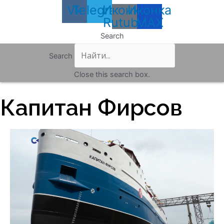
Vk
Telegram
Иконка
Иконка
Rutube
MAX
Search
Search
Close this search box.
Капитан Фирсов