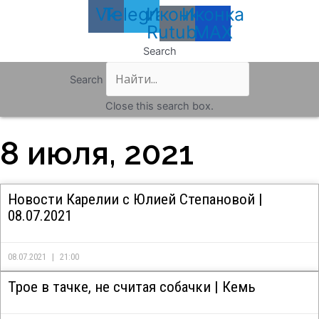
Vk
Telegram
Иконка
Иконка
Rutube
MAX
Search
Search
Close this search box.
8 июля, 2021
Новости Карелии с Юлией Степановой |
08.07.2021
08.07.2021
21:00
Трое в тачке, не считая собачки | Кемь