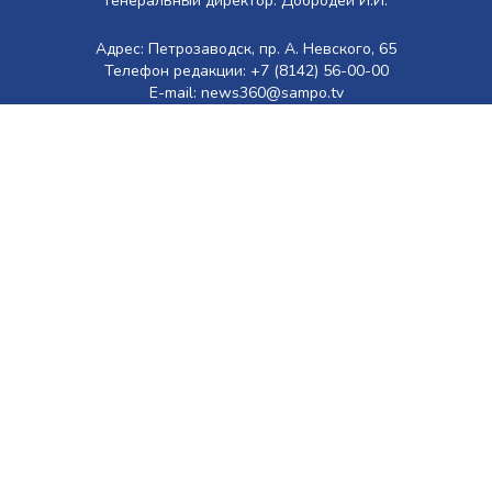
Генеральный директор: Добродей И.И.
Адрес: Петрозаводск, пр. А. Невского, 65
Телефон редакции: +7 (8142) 56-00-00
E-mail: news360@sampo.tv