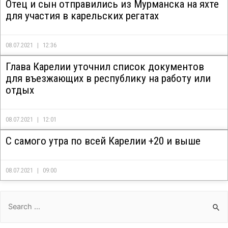
Отец и сын отправились из Мурманска на яхте
для участия в карельских регатах
08.07.2021
12:36
Глава Карелии уточнил список документов
для въезжающих в республику на работу или
отдых
08.07.2021
12:01
С самого утра по всей Карелии +20 и выше
08.07.2021
09:00
Search
for: