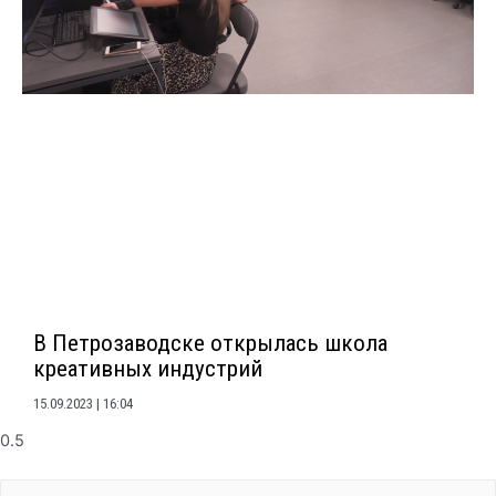
В Петрозаводске открылась школа
креативных индустрий
15.09.2023
16:04
Search